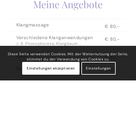
Meine Angebote
Klangmassage
€ 80,-
Verschiedene Klanganwendungen
€ 80,-
z. B. Phonophorese, Klangbaum …
Diese Seite verwendet Cookies. Mit der Weiternutzung der Seite,
Reiki
€ 80,-
stimmst du der Verwendung von Cookies zu.
Pendeln
Einstellungen akzeptieren
Einstellungen
€ 80,-
Dauer: jeweils 45 Minuten
Vorbesprechung und Nachruhe mit einplanen
(ca. 15 Min.)
Jede weitere 15 Min. kostet 15,-€